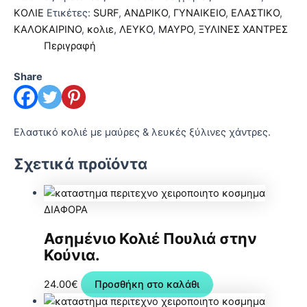
ποσότητα
ΚΟΛΙΕ
Ετικέτες:
SURF
,
ΑΝΔΡΙΚΟ
,
ΓΥΝΑΙΚΕΙΟ
,
ΕΛΑΣΤΙΚΟ
,
ΚΑΛΟΚΑΙΡΙΝΟ
,
κολιε
,
ΛΕΥΚΟ
,
ΜΑΥΡΟ
,
ΞΥΛΙΝΕΣ ΧΑΝΤΡΕΣ
Περιγραφή
Share
Ελαστικό κολιέ με μαύρες & λευκές ξύλινες χάντρες.
Σχετικά προϊόντα
ΔΙΑΦΟΡΑ
Ασημένιο Κολιέ Πουλιά στην
Κούνια.
24.00
€
Προσθήκη στο καλάθι