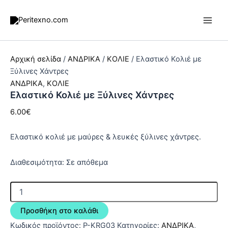
Μετάβαση
Προσφορά!
Προσφορά!
στο
περιεχόμενο
Αρχική σελίδα
/
ΑΝΔΡΙΚΑ
/
ΚΟΛΙΕ
/ Ελαστικό Κολιέ με
Ξύλινες Χάντρες
ΑΝΔΡΙΚΑ
,
ΚΟΛΙΕ
Ελαστικό Κολιέ με Ξύλινες Χάντρες
6.00
€
Ελαστικό κολιέ με μαύρες & λευκές ξύλινες χάντρες.
Διαθεσιμότητα:
Σε απόθεμα
Ελαστικό
Κολιέ
με
Προσθήκη στο καλάθι
Ξύλινες
Κωδικός προϊόντος:
P-KRG03
Κατηγορίες:
ΑΝΔΡΙΚΑ
,
Χάντρες