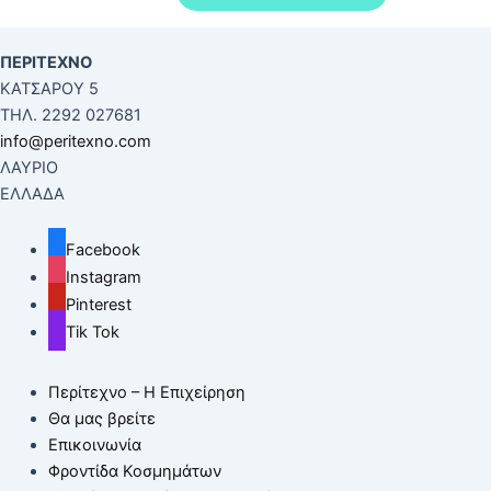
price
τρέχουσα
was:
τιμή
ΠΕΡΙΤΕΧΝΟ
10.00€.
είναι:
ΚΑΤΣΑΡΟΥ 5
8.00€.
ΤΗΛ. 2292 027681
info@peritexno.com
ΛΑΥΡΙΟ
ΕΛΛΑΔΑ
Facebook
Instagram
Pinterest
Tik Tok
Περίτεχνο – Η Επιχείρηση
Θα μας βρείτε
Επικοινωνία
Φροντίδα Κοσμημάτων