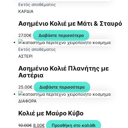
Εκτός αποθέματος
ΚΑΡΔΙΑ
Ασημένιο Κολιέ με Μάτι & Σταυρό
27.00
€
Διαβάστε περισσότερα
Εκτός αποθέματος
ΑΣΤΕΡΙ
Ασημένιο Κολιέ Πλανήτης με
Αστέρια
25.00
€
Διαβάστε περισσότερα
ΔΙΑΦΟΡΑ
Κολιέ με Μαύρο Κύβο
Original
Η
10.00
€
8.00
€
Προσθήκη στο καλάθι